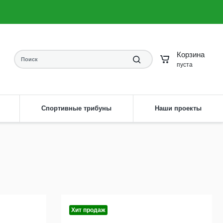
8 (904) 593-61-58
Заказать звонок
irdis33rv@yandex.ru
Написать на почту
Корзина
пуста
Спортивные трибуны
Наши проекты
Хит продаж