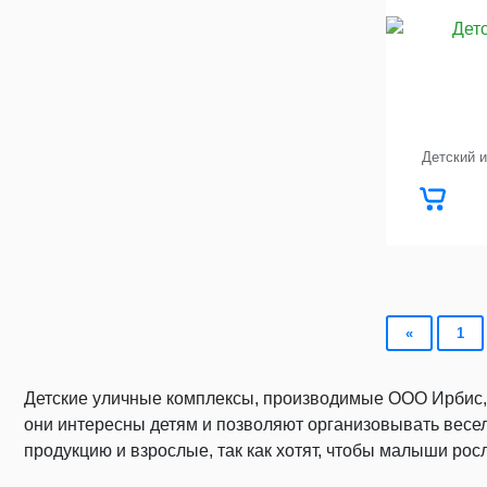
Элементы благоустройства
стадионов
Цветочницы деревянные
Сидение пластиковое «Авангард»
территории
Ремонт трибун для зрителей
Скамейки для зрителей
Скамейки для запасных игроков
Детский 
«
1
Детские уличные комплексы, производимые ООО Ирбис, с
они интересны детям и позволяют организовывать весел
продукцию и взрослые, так как хотят, чтобы малыши ро