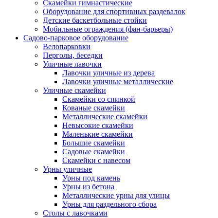
Скамейки гимнастические
Оборудование для спортивных раздевалок
Детские баскетбольные стойки
Мобильные ограждения (фан-барьеры)
Садово-парковое оборудование
Велопарковки
Перголы, беседки
Уличные лавочки
Лавочки уличные из дерева
Лавочки уличные металлические
Уличные скамейки
Скамейки со спинкой
Кованые скамейки
Металлические скамейки
Невысокие скамейки
Маленькие скамейки
Большие скамейки
Садовые скамейки
Скамейки с навесом
Урны уличные
Урны под камень
Урны из бетона
Металлические урны для улицы
Урны для раздельного сбора
Столы с лавочками