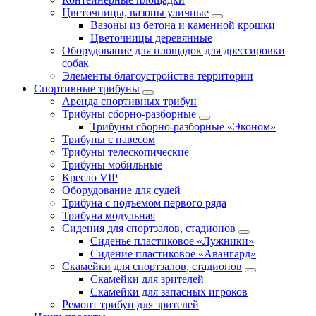
Цветочницы, вазоны уличные
Вазоны из бетона и каменной крошки
Цветочницы деревянные
Оборудование для площадок для дрессировки
собак
Элементы благоустройства территории
Спортивные трибуны
Аренда спортивных трибун
Трибуны сборно-разборные
Трибуны сборно-разборные «Эконом»
Трибуны с навесом
Трибуны телескопические
Трибуны мобильные
Кресло VIP
Оборудование для судей
Трибуна с подъемом первого ряда
Трибуна модульная
Сидения для спортзалов, стадионов
Сиденье пластиковое «Лужники»
Сидение пластиковое «Авангард»
Скамейки для спортзалов, стадионов
Скамейки для зрителей
Скамейки для запасных игроков
Ремонт трибун для зрителей