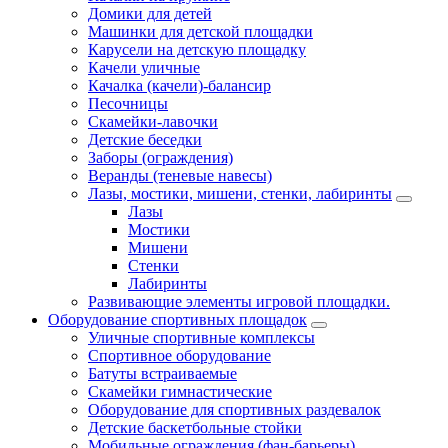
Домики для детей
Машинки для детской площадки
Карусели на детскую площадку
Качели уличные
Качалка (качели)-балансир
Песочницы
Скамейки-лавочки
Детские беседки
Заборы (ограждения)
Веранды (теневые навесы)
Лазы, мостики, мишени, стенки, лабиринты
Лазы
Мостики
Мишени
Стенки
Лабиринты
Развивающие элементы игровой площадки.
Оборудование спортивных площадок
Уличные спортивные комплексы
Спортивное оборудование
Батуты встраиваемые
Скамейки гимнастические
Оборудование для спортивных раздевалок
Детские баскетбольные стойки
Мобильные ограждения (фан-барьеры)