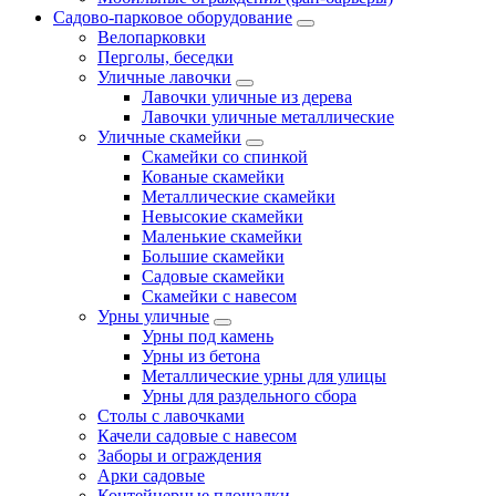
Садово-парковое оборудование
Велопарковки
Перголы, беседки
Уличные лавочки
Лавочки уличные из дерева
Лавочки уличные металлические
Уличные скамейки
Скамейки со спинкой
Кованые скамейки
Металлические скамейки
Невысокие скамейки
Маленькие скамейки
Большие скамейки
Садовые скамейки
Скамейки с навесом
Урны уличные
Урны под камень
Урны из бетона
Металлические урны для улицы
Урны для раздельного сбора
Столы с лавочками
Качели садовые с навесом
Заборы и ограждения
Арки садовые
Контейнерные площадки